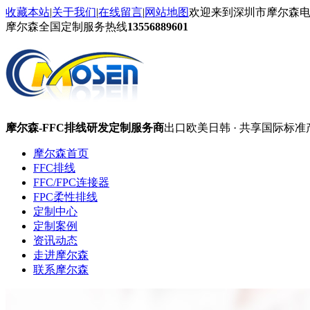
收藏本站
|
关于我们
|
在线留言
|
网站地图
欢迎来到深圳市摩尔森
摩尔森全国定制服务热线
13556889601
摩尔森-FFC排线研发定制服务商
出口欧美日韩 · 共享国际标准
摩尔森首页
FFC排线
FFC/FPC连接器
FPC柔性排线
定制中心
定制案例
资讯动态
走进摩尔森
联系摩尔森