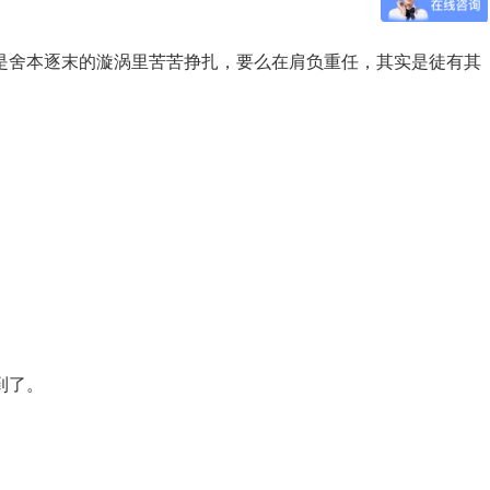
是舍本逐末的漩涡里苦苦挣扎，要么在肩负重任，其实是徒有其
到了。