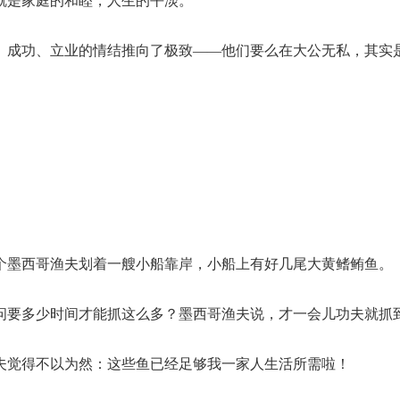
就是家庭的和睦，人生的平淡。
、成功、立业的情结推向了极致——他们要么在大公无私，其实
个墨西哥渔夫划着一艘小船靠岸，小船上有好几尾大黄鳍鲔鱼。
问要多少时间才能抓这么多？墨西哥渔夫说，才一会儿功夫就抓
夫觉得不以为然：这些鱼已经足够我一家人生活所需啦！