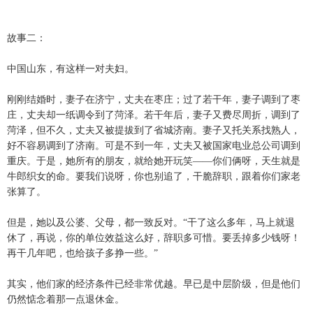
故事二：
中国山东，有这样一对夫妇。
刚刚结婚时，妻子在济宁，丈夫在枣庄；过了若干年，妻子调到了枣
庄，丈夫却一纸调令到了菏泽。若干年后，妻子又费尽周折，调到了
菏泽，但不久，丈夫又被提拔到了省城济南。妻子又托关系找熟人，
好不容易调到了济南。可是不到一年，丈夫又被国家电业总公司调到
重庆。于是，她所有的朋友，就给她开玩笑——你们俩呀，天生就是
牛郎织女的命。要我们说呀，你也别追了，干脆辞职，跟着你们家老
张算了。
但是，她以及公婆、父母，都一致反对。“干了这么多年，马上就退
休了，再说，你的单位效益这么好，辞职多可惜。要丢掉多少钱呀！
再干几年吧，也给孩子多挣一些。”
其实，他们家的经济条件已经非常优越。早已是中层阶级，但是他们
仍然惦念着那一点退休金。