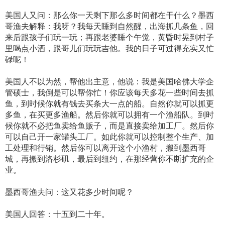
美国人又问：那么你一天剩下那么多时间都在干什么？墨西
哥渔夫解释：我呀？我每天睡到自然醒，出海抓几条鱼，回
来后跟孩子们玩一玩；再跟老婆睡个午觉，黄昏时晃到村子
里喝点小酒，跟哥儿们玩玩吉他。我的日子可过得充实又忙
碌呢！
美国人不以为然，帮他出主意，他说：我是美国哈佛大学企
管硕士，我倒是可以帮你忙！你应该每天多花一些时间去抓
鱼，到时候你就有钱去买条大一点的船。自然你就可以抓更
多鱼，在买更多渔船。然后你就可以拥有一个渔船队。到时
候你就不必把鱼卖给鱼贩子，而是直接卖给加工厂。然后你
可以自己开一家罐头工厂。如此你就可以控制整个生产、加
工处理和行销。然后你可以离开这个小渔村，搬到墨西哥
城，再搬到洛杉矶，最后到纽约，在那经营你不断扩充的企
业。
墨西哥渔夫问：这又花多少时间呢？
美国人回答：十五到二十年。