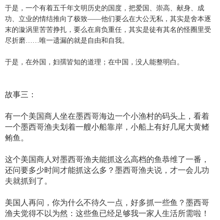
于是，一个有着五千年文明历史的国度，把爱国、崇高、献身、成
功、立业的情结推向了极致——他们要么在大公无私，其实是舍本逐
末的漩涡里苦苦挣扎，要么在肩负重任，其实是徒有其名的怪圈里受
尽折磨……唯一遗漏的就是自由和自我。
于是，在外国，妇孺皆知的道理；在中国，没人能整明白。
故事三：
有一个美国商人坐在墨西哥海边一个小渔村的码头上，看着
一个墨西哥渔夫划着一艘小船靠岸，小船上有好几尾大黄鳍
鲔鱼。
这个美国商人对墨西哥渔夫能抓这么高档的鱼恭维了一番，
还问要多少时间才能抓这么多？墨西哥渔夫说，才一会儿功
夫就抓到了。
美国人再问，你为什么不待久一点，好多抓一些鱼？墨西哥
渔夫觉得不以为然：这些鱼已经足够我一家人生活所需啦！