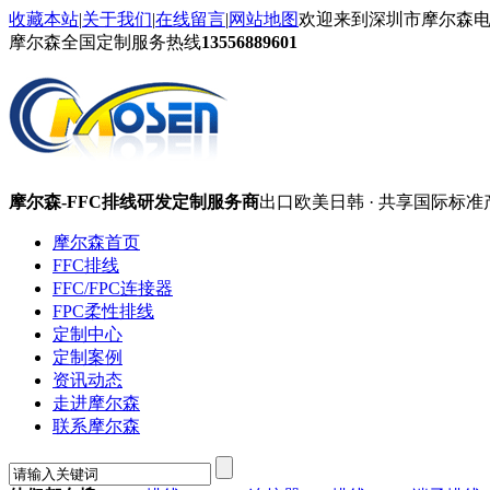
收藏本站
|
关于我们
|
在线留言
|
网站地图
欢迎来到深圳市摩尔森
摩尔森全国定制服务热线
13556889601
摩尔森-FFC排线研发定制服务商
出口欧美日韩 · 共享国际标准
摩尔森首页
FFC排线
FFC/FPC连接器
FPC柔性排线
定制中心
定制案例
资讯动态
走进摩尔森
联系摩尔森