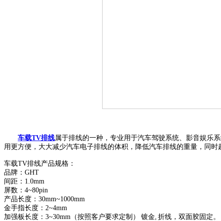
车载
TV
排线
属于排线的一种，专业用于汽车驾驶系统、影音娱乐系
用更方
便，大大减少汽车电子排线的体积，降低汽车排线的重量，同时
车载
TV
排线产品规格：
品牌：
GHT
间距：
1.0mm
屏数：
4~80pin
产品长度：
30mm~1000mm
金手指长度：
2~4mm
加强板长度：
3~30mm
（按照客户要求定制） 镀金
,
折线，双面胶固定。