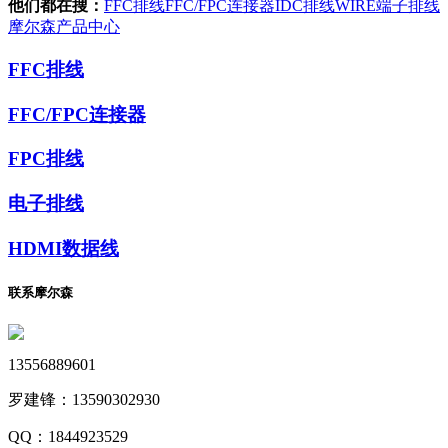
他们都在搜：
FFC排线
FFC/FPC连接器
IDC排线
WIRE端子排线
摩尔森产品中心
FFC排线
FFC/FPC连接器
FPC排线
电子排线
HDMI数据线
联系摩尔森
13556889601
罗建锋：
13590302930
QQ：
1844923529