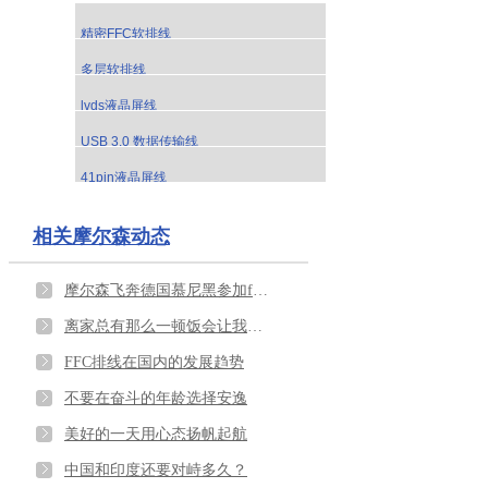
精密FFC软排线
多层软排线
lvds液晶屏线
USB 3.0 数据传输线
41pin液晶屏线
相关摩尔森动态
摩尔森飞奔德国慕尼黑参加ffc排线展会
离家总有那么一顿饭会让我们吃的泪流满面
FFC排线在国内的发展趋势
不要在奋斗的年龄选择安逸
美好的一天用心态扬帆起航
中国和印度还要对峙多久？