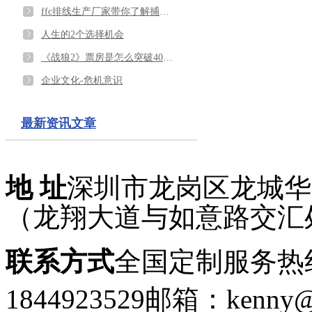
ffc排线生产厂家带你了解捕鸟说
人生的2个选择机会
《战狼2》票房是怎么突破40余亿的呢？
企业文化-危机意识
最新资讯文章
地 址
深圳市龙岗区龙城华府
（龙翔大道与如意路交汇
联系方式
全国定制服务热线：
1844923529
邮箱：kenny@g