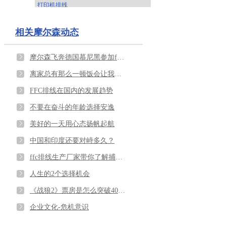
打印机排线
相关摩尔森动态
摩尔森飞奔德国慕尼黑参加ffc排线展会
离家总有那么一顿饭会让我们吃的泪流满面
FFC排线在国内的发展趋势
不要在奋斗的年龄选择安逸
美好的一天用心态扬帆起航
中国和印度还要对峙多久？
ffc排线生产厂家带你了解捕鸟说
人生的2个选择机会
《战狼2》票房是怎么突破40余亿的呢？
企业文化-危机意识