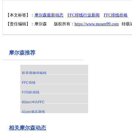
【本文标签】：
摩尔森最新动态
FFC排线行业新闻
FFC排线价格
【责任编辑】：
摩尔森
版权所有：
https://www.mosen99.com
转载
摩尔森推荐
影音视频传输线
FFC排线
打印机排线
80pin冲边FFC
41pin液晶屏线
相关摩尔森动态