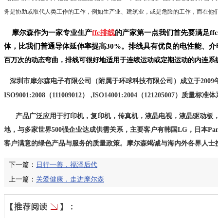
务是协助或取代人类工作的工作，例如生产业、建筑业，或是危险的工作，而在他
摩尔森作为一家专业生产
ffc排线
的产家第一点我们首先要满足ffc
体，比我们普通导体延伸率提高
30%
。排线具有优良的电性能、介
百万次的动态弯曲，排线可很好地适用于连续运动或定期运动的内连系
深圳市摩尔森电子有限公司（附属于环球科技有限公司）成立于
2009
ISO9001:2008
（
111009012
）
,ISO14001:2004
（
121205007
）质量标准体
产品广泛应用于打印机，复印机，传真机，液晶电视，液晶驱动板，
地，与多家世界
500
强企业达成供需关系，主要客户有韩国
LG
，日本
Pan
客户满意的绿色产品与服务的质量政策。
摩尔森竭诚与海内外各界人士
下一篇：
日行一善，福泽后代
上一篇：
关爱健康，走进摩尔森