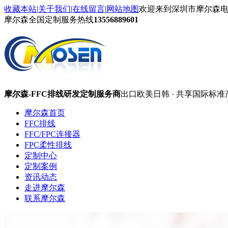
收藏本站
|
关于我们
|
在线留言
|
网站地图
欢迎来到深圳市摩尔森
摩尔森全国定制服务热线
13556889601
摩尔森-FFC排线研发定制服务商
出口欧美日韩 · 共享国际标准
摩尔森首页
FFC排线
FFC/FPC连接器
FPC柔性排线
定制中心
定制案例
资讯动态
走进摩尔森
联系摩尔森