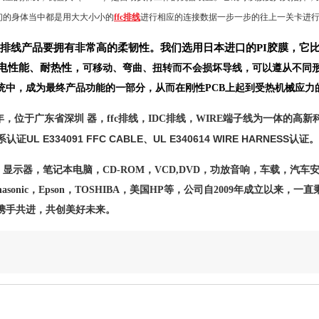
们的身体当中都是用大大小小的
ffc排线
进行相应的连接数据一步一步的往上一关卡进
排线产品要拥有非常高的柔韧性。我们选用日本进口的
PI
胶膜，它
电性能、耐热性，
可移动、弯曲、扭转而不会损坏导线，可以遵从不同
统中，成为最终产品功能的一部分，从而在刚性
PCB
上起到受热机械应力
年，位于广东省深圳
器，ffc排线，
IDC
排线，
WIRE
端子线为一体的高新
UL E334091 FFC CABLE
UL E340614 WIRE HARNESS
系认证
、
认证。
显示器，笔记本电脑，
CD-ROM
，
VCD,DVD
，功放音响，车载，汽车
asonic
，
Epson
，
TOSHIBA
，美国
HP
等，
公司自
2009
年成立以来，一直
携手共进，共创美好未来。