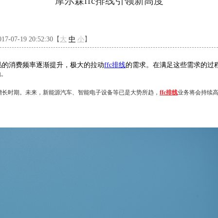
摩尔森ffc排线引领新高度
-07-19 20:52:30【
大
中
小
】
的消费频率逐渐提升，极大的拉动
ffc排线
的需求。在满足这些需求的过
地。
增长时期。未来，新能源汽车、智能电子设备等已是大势所趋，
ffc排线
业务将会持续