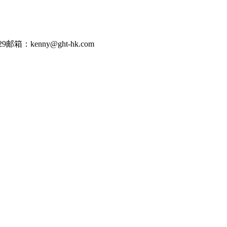
29
邮箱：kenny@ght-hk.com