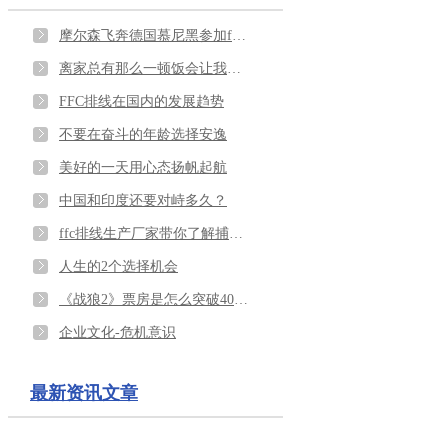
摩尔森飞奔德国慕尼黑参加ffc排线展会
离家总有那么一顿饭会让我们吃的泪流满面
FFC排线在国内的发展趋势
不要在奋斗的年龄选择安逸
美好的一天用心态扬帆起航
中国和印度还要对峙多久？
ffc排线生产厂家带你了解捕鸟说
人生的2个选择机会
《战狼2》票房是怎么突破40余亿的呢？
企业文化-危机意识
最新资讯文章