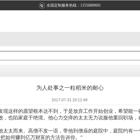
全国定制服务热线：13556889601
为人处事之一粒稻米的耐心
2017-07-31 20:12:49
，发现这样的愿望根本达不到，于是放弃工作开始创业，希望能一
败，也陷家庭于绝境。他心力交瘁的太太无力说服他重回职场，
他太太而来。高僧不发一语，带他到僧庙的庭院中，庭院约有一
把如何赚到亿万财富的方法告诉你。”