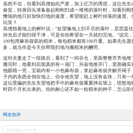
虽然不信，但看到高僧如此严肃，加上亿万的诱惑，这位先生
畚箕，转身回头准备畚起刚刚扫成一堆堆的落叶时，却看到刚
懊恼的他只好加快扫地的速度，希望能赶上树叶掉落的速度。
玩笑？
高僧指着地上的树叶说：“欲望像地上扫不尽的落叶，层层盖
掉光后才能扫得干净，可是你却希望在一天就扫完地。”说完
100包用麻布袋装的稻米，每包稻米都有100斤重。如果先
多，就当作是今天你帮我扫地与搬稻米的酬劳。
这对夫妻走了一段路后，看到了一间谷仓，里面整整齐齐地堆
搬完时，他看到后面真的有一扇门，兴奋地推开门，里面确实
他眼睛一亮，宝箱内有一小包麻布袋，拿起麻布袋并解开绳子
子内的东西全倒在地上。但令他失望，地上没有金块，只有一
这位受骗的先生失望地把手中的麻布袋重重摔在墙上，愤怒地
时四个月长出来的。你的耐心还不如一粒稻米的种子，怎么听
网友热评