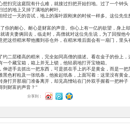
心想扫完这庭院有什么难，就接过扫把开始扫地。过了一个钟头
扫过的地上又掉了满地的树叶。
但经过一天的尝试，地上的落叶跟刚来的时候一样多。这位先生
住了你的耐心。耐心是财富的声音。你心上有一亿的欲望，身上
，就请夫妻俩回去，
临走时，高僧就对这位先生说，为了回报他
生愿意把这些稻米帮他搬到谷仓外，在稻米堆后面会有一扇门，里
了约二层楼高的稻米，完全如同高僧的描述。看在金子的份上，
有一个藏宝箱，箱上并无上锁，他轻易地打开宝物箱。
，伸进手去抓出一把东西，可是抓在手上的不是黄金，而是一把
堆黑色籽粒及一张纸条，他捡起纸条，上面写着：这里没有黄金
转身打开那扇门准备离开，却见高憎站在门外双手握着一把种子
得到财富的声音？”
分享到：