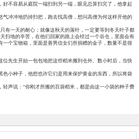
，好不容易从庭院一端扫到另一端，眼见总算扫完了，他拿起
怒气冲冲地扔掉扫把，跑去找高僧，想问高僧为何这样开他的
却只有一天的耐心；就像这秋天的落叶，一定要等到冬天叶子都
今天扫地的辛苦，在他们回家的路上会经过一个谷仓，里面会有
头有一个宝物箱，里面是善男信女们所捐赠的金子，数量不是很
这位先生开始一包包地把这些稻米搬到仓外。数小时后，当快
黑色小种子，他想也许它们是用来保护黄金的东西，所以将袋
。
，轻声说：“你刚才所搬的百袋稻米，都是由这一小袋的种子费