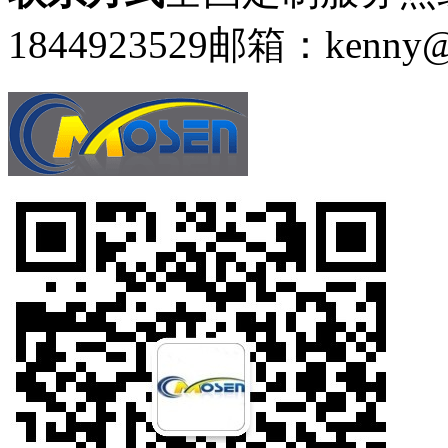
1844923529
邮箱：kenny@g