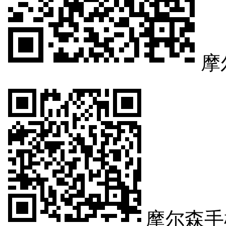
摩
摩尔森手