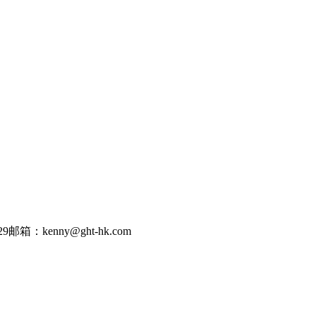
29
邮箱：kenny@ght-hk.com