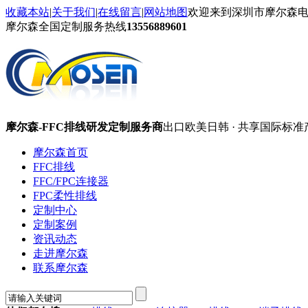
收藏本站
|
关于我们
|
在线留言
|
网站地图
欢迎来到深圳市摩尔森
摩尔森全国定制服务热线
13556889601
摩尔森-FFC排线研发定制服务商
出口欧美日韩 · 共享国际标准
摩尔森首页
FFC排线
FFC/FPC连接器
FPC柔性排线
定制中心
定制案例
资讯动态
走进摩尔森
联系摩尔森