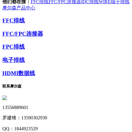
他们都在搜：
FFC排线
FFC/FPC连接器
IDC排线
WIRE端子排线
摩尔森产品中心
FFC排线
FFC/FPC连接器
FPC排线
电子排线
HDMI数据线
联系摩尔森
13556889601
罗建锋：
13590302930
QQ：
1844923529