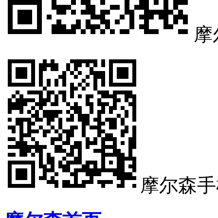
摩
摩尔森手