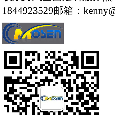
1844923529
邮箱：kenny@g