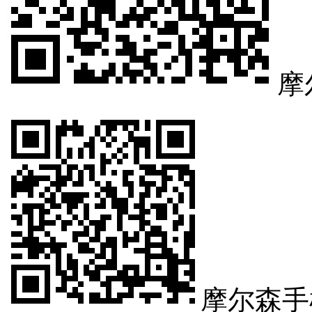
摩
摩尔森手