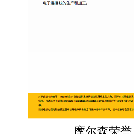
摩尔森荣誉：I