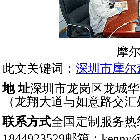
摩
此文关键词：
深圳市摩尔
地 址
深圳市龙岗区龙城华府
（龙翔大道与如意路交汇
联系方式
全国定制服务热线：
1844923529
邮箱：kenny@g