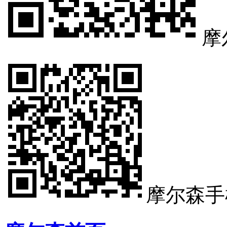
摩
摩尔森手