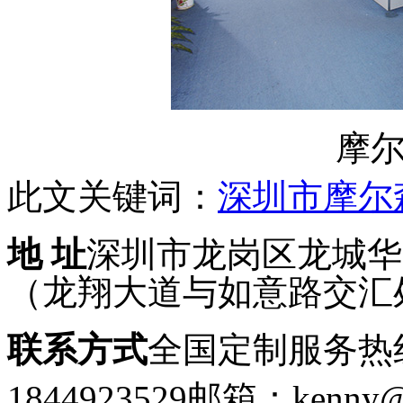
摩
此文关键词：
深圳市摩尔
地 址
深圳市龙岗区龙城华府
（龙翔大道与如意路交汇
联系方式
全国定制服务热线：
1844923529
邮箱：kenny@g