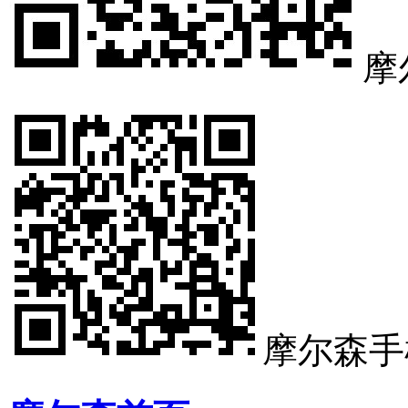
摩
摩尔森手